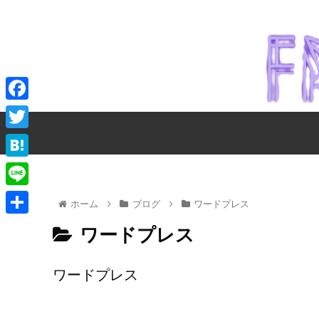
F
a
T
c
w
H
e
i
a
L
b
ホーム
ブログ
ワードプレス
t
t
i
o
共
t
ワードプレス
e
n
o
有
e
n
e
k
ワードプレス
r
a