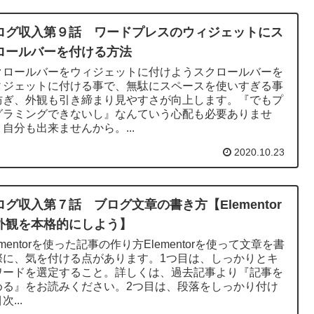
ログ収入第９話 ワードプレスのウィジェットにス
ロールバーを付ける方法
クロールバーをウィジェットに付けようスクロールバーを
ィジェットに付ける事で、無駄にスペースを使いすぎる事
防ぎ、外観も引き締まり見やすさが向上します。『でもプ
グラミングできないし』なんていう心配も必要ありませ
自分も出来ませんから。...
2020.10.23
ログ収入第７話 ブログ文章の書き方【Elementor
外観を本格的にしよう】
ementorを使った記事の作り方Elementorを使って文章を書
際に、気を付ける点があります。1つ目は、しっかりとキ
ワードを選定すること。詳しくは、過去記事より『記事を
める』をお読みください。2つ目は、段落をしっかり付け
次...