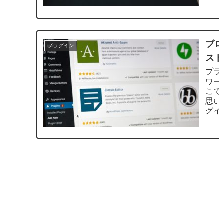
ブ
プラグイン
ス
プ
ワ
こ
思
グイ