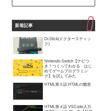
新着記事
Dr.Stick(ドクタースティッ
ク)
Nintendo Switch【ナビつ
き！つくってわかる はじ
めてゲームプログラミン
グ】を試してみた
HTML第５話 HTMLの雛形
HTML第４話 VSCode入力