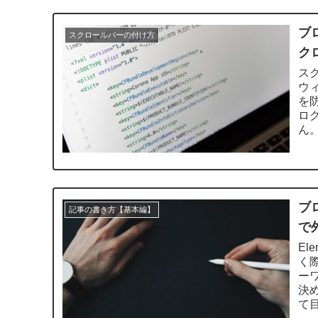
ブ
スクロールバーの付け方
ク
ス
ウ
を
ロ
ん。
ブ
記事の書き方【基本編】
で
El
く
ー
決
て目