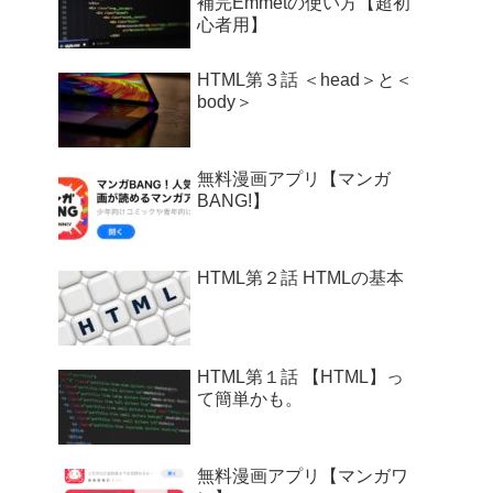
補完Emmetの使い方【超初
心者用】
HTML第３話 ＜head＞と＜
body＞
無料漫画アプリ【マンガ
BANG!】
HTML第２話 HTMLの基本
HTML第１話 【HTML】っ
て簡単かも。
無料漫画アプリ【マンガワ