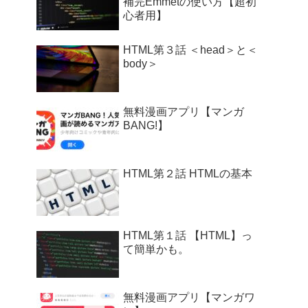
補完Emmetの使い方【超初
心者用】
HTML第３話 ＜head＞と＜
body＞
無料漫画アプリ【マンガ
BANG!】
HTML第２話 HTMLの基本
HTML第１話 【HTML】っ
て簡単かも。
無料漫画アプリ【マンガワ