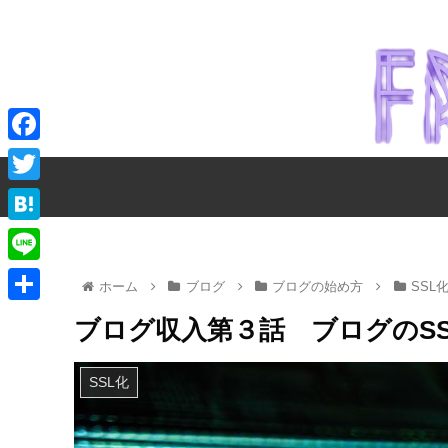
F
a
T
c
w
H
e
i
a
L
b
ホーム
ブログ
ブログの始め方
SSL
t
t
i
o
共
t
ブログ収入第３話 ブログのSS
e
n
o
有
e
n
e
k
SSL化
r
a