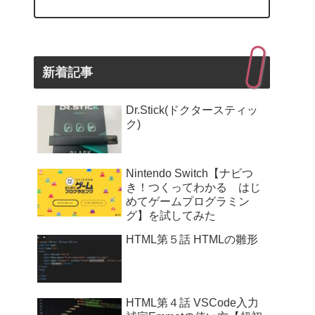
新着記事
Dr.Stick(ドクタースティッ
ク)
Nintendo Switch【ナビつ
き！つくってわかる はじ
めてゲームプログラミン
グ】を試してみた
HTML第５話 HTMLの雛形
HTML第４話 VSCode入力